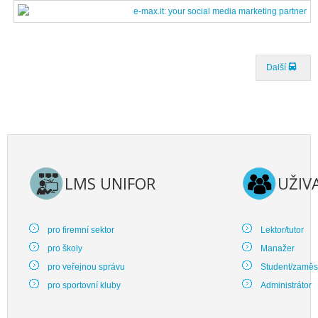
Další
LMS UNIFOR
UŽIV
pro firemní sektor
Lektor/tutor
pro školy
Manažer
pro veřejnou správu
Student/zaměs
pro sportovní kluby
Administrátor