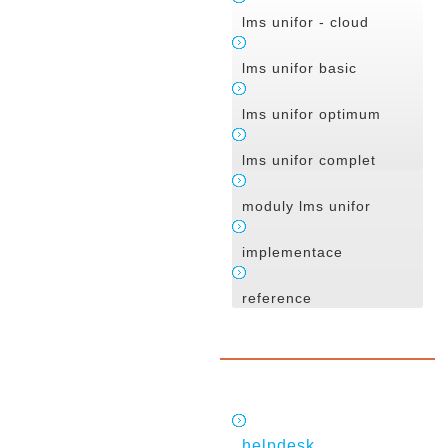
lms unifor - cloud
lms unifor basic
lms unifor optimum
lms unifor complet
moduly lms unifor
implementace
reference
helpdesk