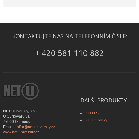
KONTAKTUJTE NÁS NA TELEFONNÍM ČÍSLE:
+ 420 581 110 882
DALŠÍ PRODUKTY
NET University, s.r.o.
ClassIS
U Curkovaru 5a
Online Kurzy
77900 Olomouc
Email:
unifor@net-university.cz
www.net-university.cz