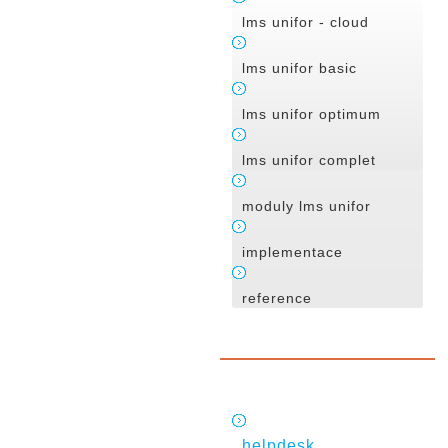
lms unifor - cloud
lms unifor basic
lms unifor optimum
lms unifor complet
moduly lms unifor
implementace
reference
helpdesk