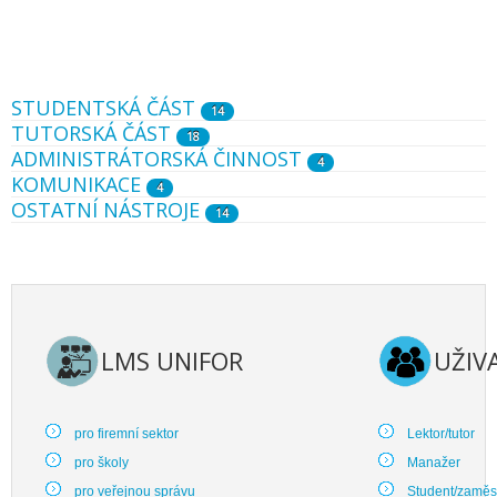
STUDENTSKÁ ČÁST
14
TUTORSKÁ ČÁST
18
ADMINISTRÁTORSKÁ ČINNOST
4
KOMUNIKACE
4
OSTATNÍ NÁSTROJE
14
LMS UNIFOR
UŽIV
pro firemní sektor
Lektor/tutor
pro školy
Manažer
pro veřejnou správu
Student/zaměs