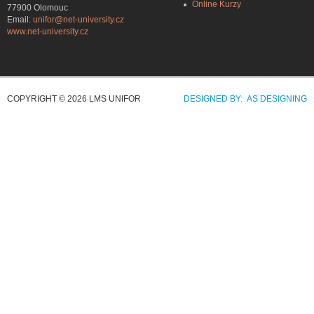
Online Kurzy
77900 Olomouc
Email:
unifor@net-university.cz
www.net-university.cz
COPYRIGHT © 2026 LMS UNIFOR
DESIGNED BY: AS DESIGNING